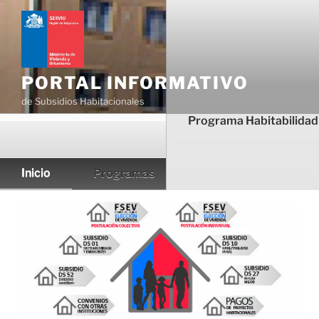
Ir
al
contenido
PORTAL INFORMATIVO
de Subsidios Habitacionales
Programa Habitabilidad
Inicio
Programas