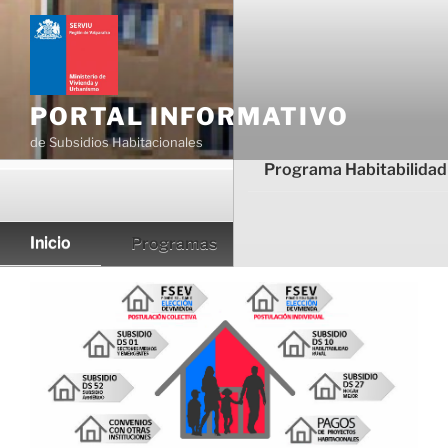
Ir
al
contenido
PORTAL INFORMATIVO
de Subsidios Habitacionales
Programa Habitabilidad
Inicio
Programas