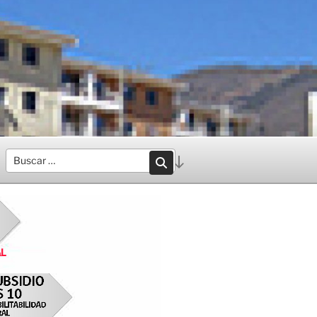
Desplazarse
Buscar
Búsqueda
al
por:
contenido