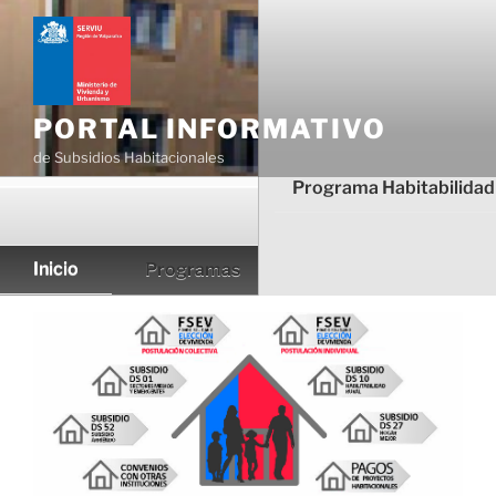
Ir
al
contenido
PORTAL INFORMATIVO
de Subsidios Habitacionales
Programa Habitabilidad
Inicio
Programas