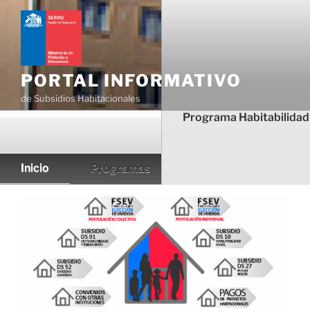
Ir
al
contenido
PORTAL INFORMATIVO
de Subsidios Habitacionales
Programa Habitabilidad
Inicio
Programas